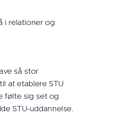
i relationer og
have så stor
til at etablere STU
 følte sig set og
ulde STU-uddannelse.