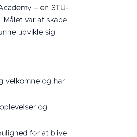
U Academy – en STU-
 Målet var at skabe
unne udvikle sig
sig velkomne og har
plevelser og
lighed for at blive