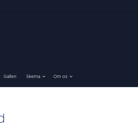
Galleri
Skema
Om os
d