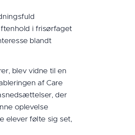
dningsfuld
ftenhold i frisørfaget
nteresse blandt
er, blev vidne til en
ableringen af Care
snedsættelser, der
enne oplevelse
 elever følte sig set,