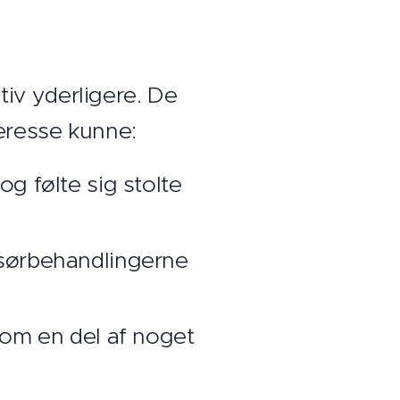
ativ yderligere. De
eresse kunne:
 følte sig stolte
sørbehandlingerne
som en del af noget