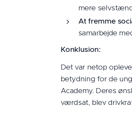
mere selvstænd
At fremme soci
samarbejde med
Konklusion:
Det var netop oplevels
betydning for de unge
Academy. Deres ønske
værdsat, blev drivkr