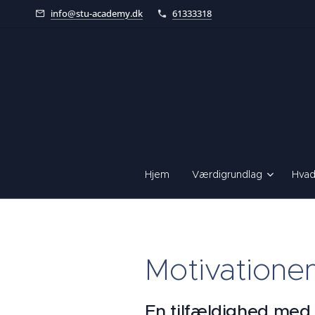
info@stu-academy.dk
61333318
Hjem
Værdigrundlag
Hvad
Motivationen 
En tilfældighed med