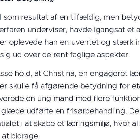
 som resultat af en tilfældig, men bety
erfaren underviser, havde igangsat et a
Her oplevede han en uventet og stærk i
 sig ud over de rent faglige aspekter.
sse hold, at Christina, en engageret lær
er skulle få afgørende betydning for et
erede en ung mand med flere funktion
og glæde udførte en frisørbehandling. D
let i at skabe et læringsmiljø, hvor alle
 at bidrage.