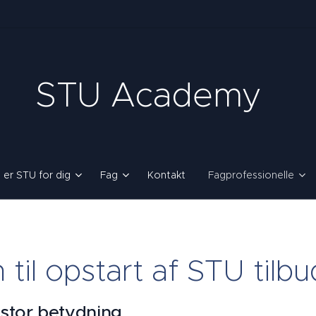
STU Academy
 er STU for dig
Fag
Kontakt
Fagprofessionelle
til opstart af STU tilbu
 stor betydning