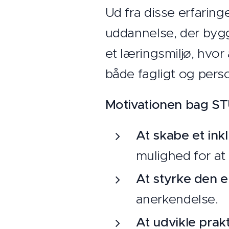
Ud fra disse erfarin
uddannelse, der bygg
et læringsmiljø, hvor
både fagligt og perso
Motivationen bag S
At skabe et ink
mulighed for at
At styrke den en
anerkendelse.
At udvikle prak