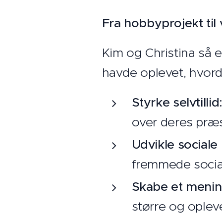
Fra hobbyprojekt til
Kim og Christina så et
havde oplevet, hvord
Styrke selvtillid
over deres præs
Udvikle social
fremmede social
Skabe et menin
større og ople