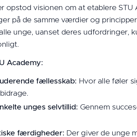
ger opstod visionen om at etablere ST
er på de samme værdier og principper.
 alle unge, uanset deres udfordringer, k
nligt.
TU Academy:
luderende fællesskab:
Hvor alle føler 
 bidrage.
kelte unges selvtillid:
Gennem succeso
tiske færdigheder:
Der giver de unge mu