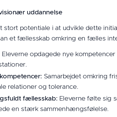
 visionær uddannelse
 stort potentiale i at udvikle dette initi
an et fællesskab omkring en fælles int
:
Eleverne opdagede nye kompetencer og
tationer.
e kompetencer:
Samarbejdet omkring fri
e relationer og tolerance.
gsfuldt fællesskab:
Eleverne følte sig 
vede en stærk sammenhængsfølelse.