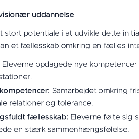
 visionær uddannelse
 stort potentiale i at udvikle dette initi
an et fællesskab omkring en fælles int
:
Eleverne opdagede nye kompetencer og
tationer.
e kompetencer:
Samarbejdet omkring fri
e relationer og tolerance.
gsfuldt fællesskab:
Eleverne følte sig 
vede en stærk sammenhængsfølelse.