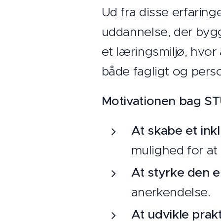
Ud fra disse erfarin
uddannelse, der bygg
et læringsmiljø, hvor
både fagligt og perso
Motivationen bag S
At skabe et ink
mulighed for at
At styrke den en
anerkendelse.
At udvikle prak