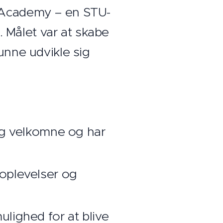
U Academy – en STU-
 Målet var at skabe
unne udvikle sig
sig velkomne og har
plevelser og
lighed for at blive