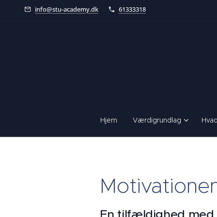
info@stu-academy.dk
61333318
Hjem
Værdigrundlag
Hvad
Motivationen 
En tilfældighed med