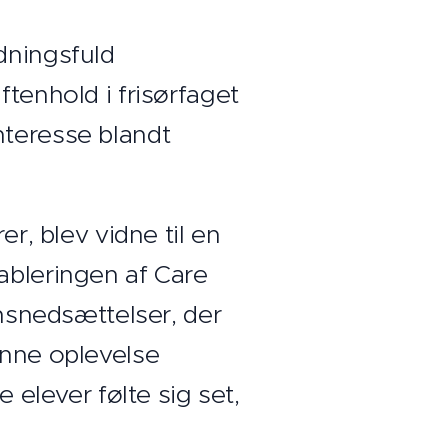
dningsfuld
ftenhold i frisørfaget
nteresse blandt
er, blev vidne til en
ableringen af Care
snedsættelser, der
enne oplevelse
 elever følte sig set,