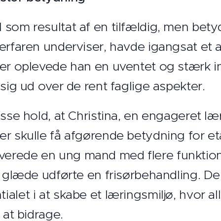
 som resultat af en tilfældig, men bety
erfaren underviser, havde igangsat et a
Her oplevede han en uventet og stærk i
 sig ud over de rent faglige aspekter.
sse hold, at Christina, en engageret lær
er skulle få afgørende betydning for et
erede en ung mand med flere funktion
og glæde udførte en frisørbehandling. D
let i at skabe et læringsmiljø, hvor alle
 at bidrage.