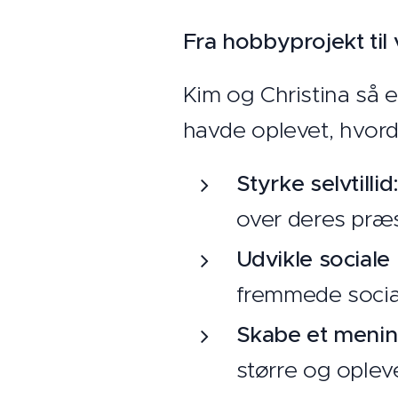
Fra hobbyprojekt til
Kim og Christina så et
havde oplevet, hvord
Styrke selvtillid
over deres præs
Udvikle social
fremmede social
Skabe et menin
større og ople