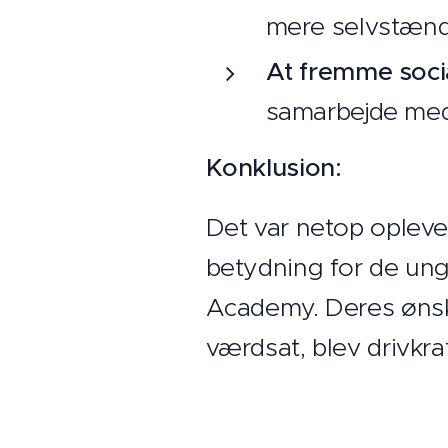
mere selvstænd
At fremme soci
samarbejde med
Konklusion:
Det var netop oplevels
betydning for de unge
Academy. Deres ønske
værdsat, blev drivkr