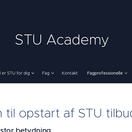
STU Academy
 er STU for dig
Fag
Kontakt
Fagprofessionelle
til opstart af STU tilbu
 stor betydning