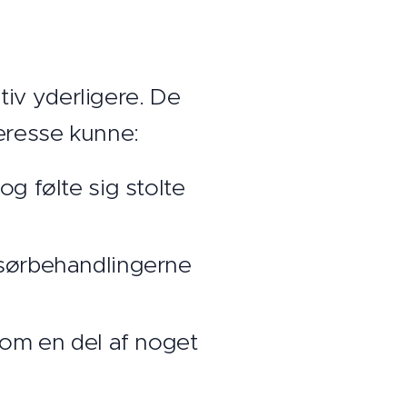
ativ yderligere. De
eresse kunne:
 følte sig stolte
sørbehandlingerne
som en del af noget