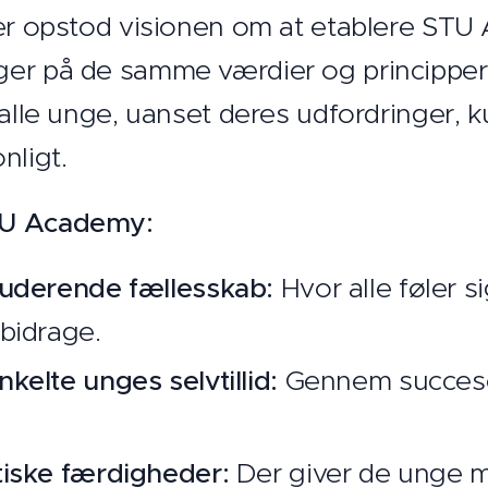
ger opstod visionen om at etablere ST
er på de samme værdier og principper.
 alle unge, uanset deres udfordringer, k
nligt.
TU Academy:
luderende fællesskab:
Hvor alle føler 
 bidrage.
kelte unges selvtillid:
Gennem succeso
tiske færdigheder:
Der giver de unge mu