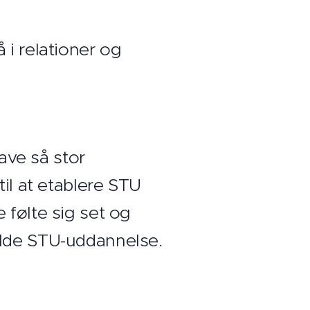
i relationer og
have så stor
til at etablere STU
 følte sig set og
ulde STU-uddannelse.