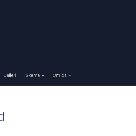
Galleri
Skema
Om os
d